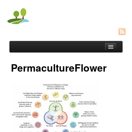
PermacultureFlower
Permacultura
Agricultura Biológica
Vermicompostagem
Links Úteis
Contactos